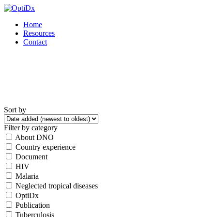
Skip
to
Home
content
Resources
Contact
Sort by
Filter by category
About DNO
Country experience
Document
HIV
Malaria
Neglected tropical diseases
OptiDx
Publication
Tuberculosis