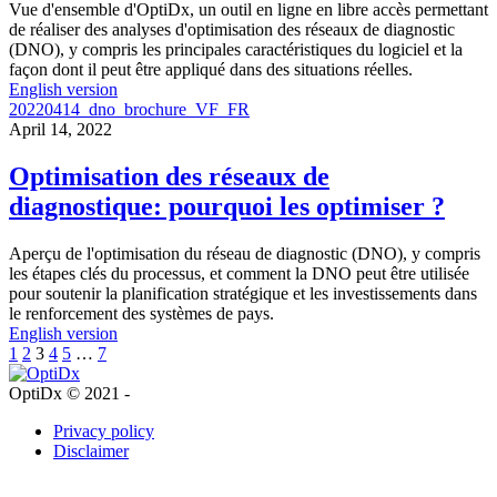
Vue d'ensemble d'OptiDx, un outil en ligne en libre accès permettant
de réaliser des analyses d'optimisation des réseaux de diagnostic
(DNO), y compris les principales caractéristiques du logiciel et la
façon dont il peut être appliqué dans des situations réelles.
English version
20220414_dno_brochure_VF_FR
April 14, 2022
Optimisation des réseaux de
diagnostique: pourquoi les optimiser ?
Aperçu de l'optimisation du réseau de diagnostic (DNO), y compris
les étapes clés du processus, et comment la DNO peut être utilisée
pour soutenir la planification stratégique et les investissements dans
le renforcement des systèmes de pays.
English version
Posts
1
2
3
4
5
…
7
pagination
OptiDx © 2021 -
Privacy policy
Disclaimer